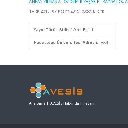
ANKAY YILBAŞ A.
,
ÖZDEMİR YAŞAR P.
,
KAYBAL O.
,
A
TARK 2019, 07 Kasım 2019, (Özet Bildiri)
Yayın Türü:
Bildiri / Özet Bildiri
Hacettepe Üniversitesi Adresli:
Evet
Ana Sayfa
|
AVESİS Hakkında
|
İletişim