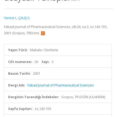
Yenice I.
,
ÇALIŞ S.
Fabad Journal of Pharmaceutical Sciences, cilt.26, sa.3, ss.143-155,
2001 (Scopus, TRDizin)
Yayın Türü:
Makale / Derleme
Cilt numarası:
26
Sayı:
3
Basım Tarihi:
2001
Dergi Adı:
Fabad Journal of Pharmaceutical Sciences
Derginin Tarandığı İndeksler:
Scopus, TR DİZİN (ULAKBİM)
Sayfa Sayıları:
ss.143-155