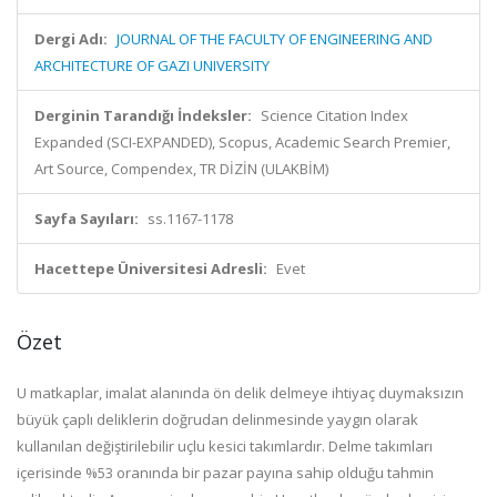
Dergi Adı:
JOURNAL OF THE FACULTY OF ENGINEERING AND
ARCHITECTURE OF GAZI UNIVERSITY
Derginin Tarandığı İndeksler:
Science Citation Index
Expanded (SCI-EXPANDED), Scopus, Academic Search Premier,
Art Source, Compendex, TR DİZİN (ULAKBİM)
Sayfa Sayıları:
ss.1167-1178
Hacettepe Üniversitesi Adresli:
Evet
Özet
U matkaplar, imalat alanında ön delik delmeye ihtiyaç duymaksızın
büyük çaplı deliklerin doğrudan delinmesinde yaygın olarak
kullanılan değiştirilebilir uçlu kesici takımlardır. Delme takımları
içerisinde %53 oranında bir pazar payına sahip olduğu tahmin