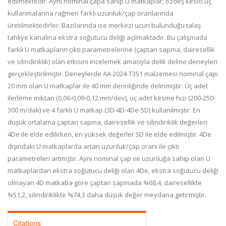
edilmektedir. Aynı nominal çapa sahip U matkaplar, özdeş kesici uç
kullanmalarına rağmen farklı uzunluk/çap oranlarında
üretilmektedirler. Bazılarında ise merkezi ucun bulunduğu talaş
tahliye kanalına ekstra soğutucu deliği açılmaktadır. Bu çalışmada
farklı U matkapların çıktı parametrelerine (çaptan sapma, dairesellik
ve silindiriklik) olan etkisini incelemek amacıyla delik delme deneyleri
gerçekleştirilmiştir. Deneylerde AA 2024-T351 malzemesi nominal çapı
20 mm olan U matkaplar ile 40 mm derinliğinde delinmiştir. Üç adet
ilerleme miktarı (0,06-0,09-0,12 mm/dev), üç adet kesme hızı (200-250-
300 m/dak) ve 4 farklı U matkap (3D-4D-4De-5D) kullanılmıştır. En
düşük ortalama çaptan sapma, dairesellik ve silindiriklik değerleri
4De ile elde edilirken, en yüksek değerler 5D ile elde edilmiştir. 4De
dışındaki U matkaplarda artan uzunluk/çap oranı ile çıktı
parametreleri artmıştır. Aynı nominal çap ve uzunluğa sahip olan U
matkaplardan ekstra soğutucu deliği olan 4De, ekstra soğutucu deliği
olmayan 4D matkaba göre çaptan sapmada %68,4, dairesellikte
%51,2, silindiriklikte %74,3 daha düşük değer meydana getirmiştir.
Citations