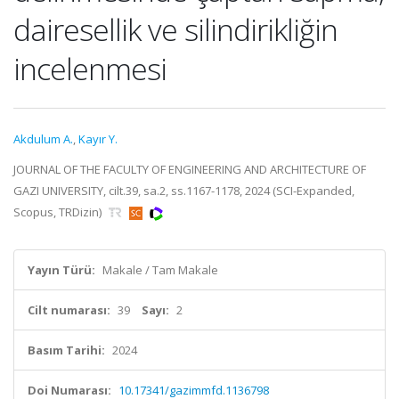
dairesellik ve silindirikliğin
incelenmesi
Akdulum A.
,
Kayır Y.
JOURNAL OF THE FACULTY OF ENGINEERING AND ARCHITECTURE OF
GAZI UNIVERSITY, cilt.39, sa.2, ss.1167-1178, 2024 (SCI-Expanded,
Scopus, TRDizin)
Yayın Türü:
Makale / Tam Makale
Cilt numarası:
39
Sayı:
2
Basım Tarihi:
2024
Doi Numarası:
10.17341/gazimmfd.1136798