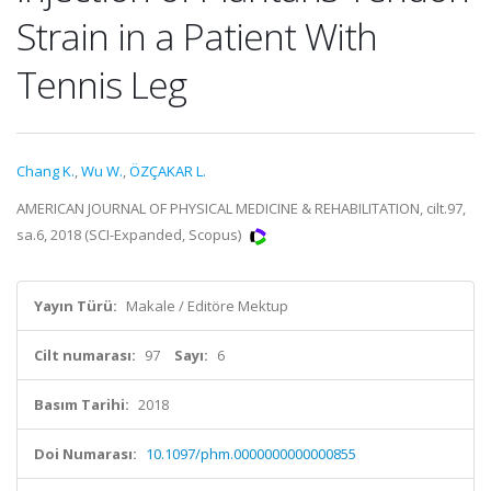
Strain in a Patient With
Tennis Leg
Chang K.
,
Wu W.
,
ÖZÇAKAR L.
AMERICAN JOURNAL OF PHYSICAL MEDICINE & REHABILITATION, cilt.97,
sa.6, 2018 (SCI-Expanded, Scopus)
Yayın Türü:
Makale / Editöre Mektup
Cilt numarası:
97
Sayı:
6
Basım Tarihi:
2018
Doi Numarası:
10.1097/phm.0000000000000855