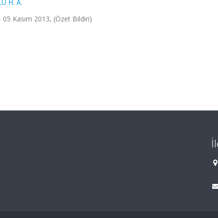
 H. A.
 05 Kasım 2013, (Özet Bildiri)
İ