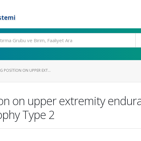
stemi
NG POSITION ON UPPER EXT...
sition on upper extremity end
rophy Type 2