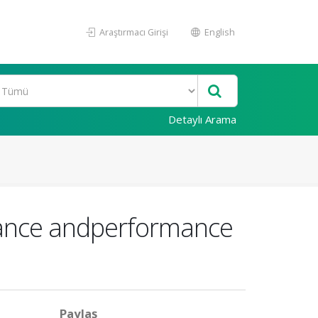
Araştırmacı Girişi
English
Detaylı Arama
urance andperformance
Paylaş