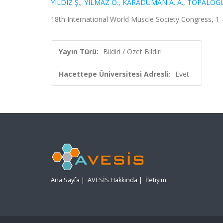
YILDIZ Ş.
,
YILMAZ Ö.
,
KARADUMAN A. A.
,
TOPALOĞLU
18th International World Muscle Society Congress, 1 -
Yayın Türü:
Bildiri / Özet Bildiri
Hacettepe Üniversitesi Adresli:
Evet
Ana Sayfa
|
AVESİS Hakkında
|
İletişim