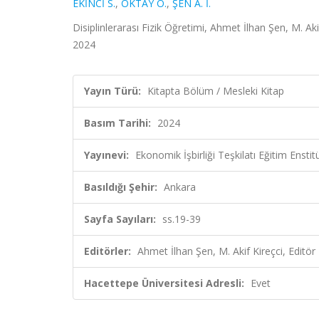
EKİNCİ S.
,
OKTAY Ö.
,
ŞEN A. İ.
Disiplinlerarası Fizik Öğretimi, Ahmet İlhan Şen, M. Aki
2024
Yayın Türü:
Kitapta Bölüm / Mesleki Kitap
Basım Tarihi:
2024
Yayınevi:
Ekonomik İşbirliği Teşkilatı Eğitim Enstit
Basıldığı Şehir:
Ankara
Sayfa Sayıları:
ss.19-39
Editörler:
Ahmet İlhan Şen, M. Akif Kireçci, Editör
Hacettepe Üniversitesi Adresli:
Evet