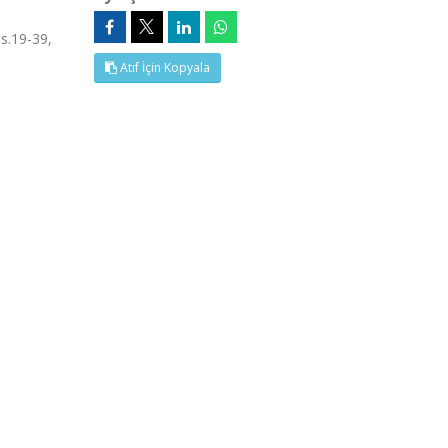
ss.19-39,
Atıf İçin Kopyala