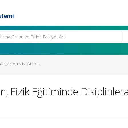
stemi
AKLAŞIM, FIZIK EĞITIMI...
m, Fizik Eğitiminde Disiplinler