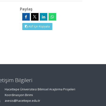
Paylaş
Atıf İçin Kopyala
letişim Bilgileri
Hacettepe Üniversitesi Bilimsel Araştırma Projeleri
Koordinasyon Birimi
avesis@hacettepe.edu.tr