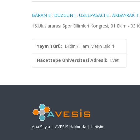
BARAN E.
,
DÜZGÜN İ.
,
ÜZELPASACI E.
,
AKBAYRAK T.
16.Uluslararası Spor Bilimleri Kongresi, 31 Ekim - 03 
Yayın Türü:
Bildiri / Tam Metin Bildiri
Hacettepe Üniversitesi Adresli:
Evet
Ana Sayfa
|
AVESİS Hakkında
|
İletişim