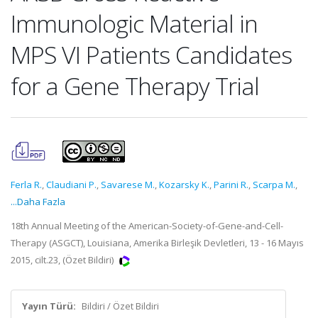
Immunologic Material in
MPS VI Patients Candidates
for a Gene Therapy Trial
Ferla R.
,
Claudiani P.
,
Savarese M.
,
Kozarsky K.
,
Parini R.
,
Scarpa M.
,
...Daha Fazla
18th Annual Meeting of the American-Society-of-Gene-and-Cell-
Therapy (ASGCT), Louisiana, Amerika Birleşik Devletleri, 13 - 16 Mayıs
2015, cilt.23, (Özet Bildiri)
Yayın Türü:
Bildiri / Özet Bildiri