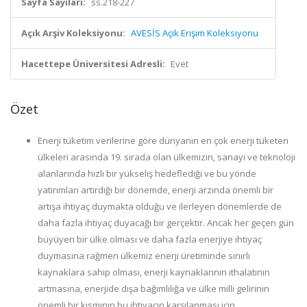
Sayfa Sayıları:
ss.218-227
Açık Arşiv Koleksiyonu:
AVESİS Açık Erişim Koleksiyonu
Hacettepe Üniversitesi Adresli:
Evet
Özet
Enerji tüketim verilerine göre dünyanın en çok enerji tüketen
ülkeleri arasında 19. sırada olan ülkemizin, sanayi ve teknoloji
alanlarında hızlı bir yükseliş hedeflediği ve bu yönde
yatırımları artırdığı bir dönemde, enerji arzında önemli bir
artışa ihtiyaç duymakta olduğu ve ilerleyen dönemlerde de
daha fazla ihtiyaç duyacağı bir gerçektir. Ancak her geçen gün
büyüyen bir ülke olması ve daha fazla enerjiye ihtiyaç
duymasına rağmen ülkemiz enerji üretiminde sınırlı
kaynaklara sahip olması, enerji kaynaklarının ithalatının
artmasına, enerjide dışa bağımlılığa ve ülke milli gelirinin
önemli bir kısmının bu ihtiyacın karşılanması için