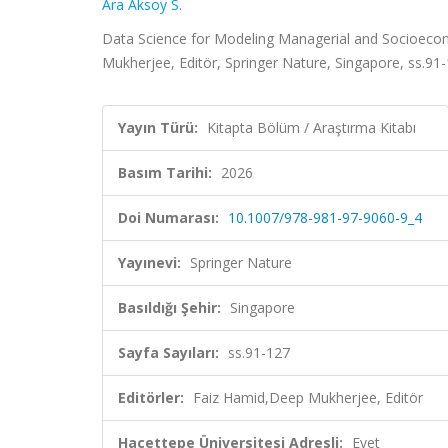
Ara Aksoy S.
Data Science for Modeling Managerial and Socioeco
Mukherjee, Editör, Springer Nature, Singapore, ss.91
Yayın Türü:
Kitapta Bölüm / Araştırma Kitabı
Basım Tarihi:
2026
Doi Numarası:
10.1007/978-981-97-9060-9_4
Yayınevi:
Springer Nature
Basıldığı Şehir:
Singapore
Sayfa Sayıları:
ss.91-127
Editörler:
Faiz Hamid,Deep Mukherjee, Editör
Hacettepe Üniversitesi Adresli:
Evet