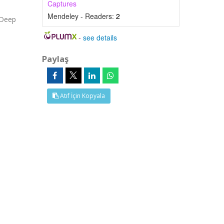
Captures
Mendeley - Readers:
2
,Deep
-
see details
Paylaş
Atıf İçin Kopyala