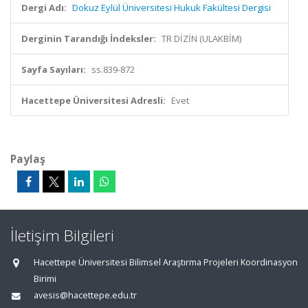
Dergi Adı:
Dokuz Eylül Üniversitesi Hukuk Fakültesi Dergisi
Derginin Tarandığı İndeksler:
TR DİZİN (ULAKBİM)
Sayfa Sayıları:
ss.839-872
Hacettepe Üniversitesi Adresli:
Evet
Paylaş
İletişim Bilgileri
Hacettepe Üniversitesi Bilimsel Araştırma Projeleri Koordinasyon
Birimi
avesis@hacettepe.edu.tr