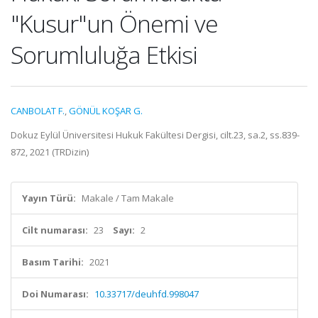
"Kusur"un Önemi ve
Sorumluluğa Etkisi
CANBOLAT F.
,
GÖNÜL KOŞAR G.
Dokuz Eylül Üniversitesi Hukuk Fakültesi Dergisi, cilt.23, sa.2, ss.839-
872, 2021 (TRDizin)
Yayın Türü:
Makale / Tam Makale
Cilt numarası:
23
Sayı:
2
Basım Tarihi:
2021
Doi Numarası:
10.33717/deuhfd.998047