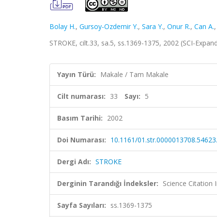
Bolay H.
,
Gursoy-Ozdemir Y.
,
Sara Y.
,
Onur R.
,
Can A.
STROKE, cilt.33, sa.5, ss.1369-1375, 2002 (SCI-Expa
Yayın Türü:
Makale / Tam Makale
Cilt numarası:
33
Sayı:
5
Basım Tarihi:
2002
Doi Numarası:
10.1161/01.str.0000013708.54623
Dergi Adı:
STROKE
Derginin Tarandığı İndeksler:
Science Citation
Sayfa Sayıları:
ss.1369-1375