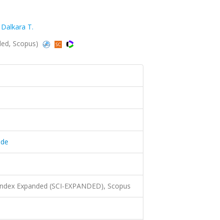
,
Dalkara T.
nded, Scopus)
.de
 Index Expanded (SCI-EXPANDED), Scopus