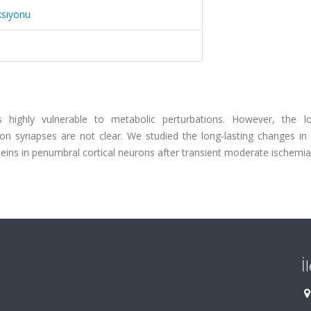
ksiyonu
 highly vulnerable to metabolic perturbations. However, the l
on synapses are not clear. We studied the long-lasting changes in 
eins in penumbral cortical neurons after transient moderate ischemia
İ