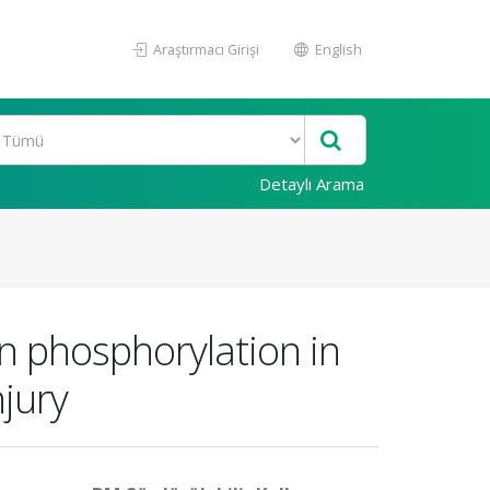
Araştırmacı Girişi
English
Detaylı Arama
in phosphorylation in
njury