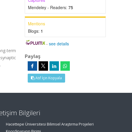
Captures
Mendeley - Readers:
75
Mentions
Blogs:
1
-
see details
ong-term
Paylaş
synaptic
.
Atıf İçin Kopyala
letişim Bilgileri
Hacettepe Üniversitesi Bilimsel Araştırma Projeleri
Koordinasyon Birimi