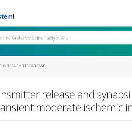
stemi
T IN TRANSMITTER RELEASE...
ransmitter release and synaps
transient moderate ischemic i