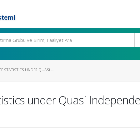
stemi
 STATISTICS UNDER QUASI ...
istics under Quasi Independ