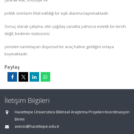
çıkarak etik, ontolojik ve
politik sınırların ihlal edildiği bir eşik alanına taşınmaktadır.
Sonuç olarak çalışma, etin çağdaş sanatta yalnızca estetik bir tercih
değil, bedenin statüsünü
yeniden tanımlayan düşünsel bir araç haline geldiğini ortaya
koymaktadır.
Paylaş
İletişim Bilgileri
Hacettepe Üniversitesi Bilimsel Araştırma Projeleri Koordinasyon
Birimi
avesis@hacettepe.edu.tr