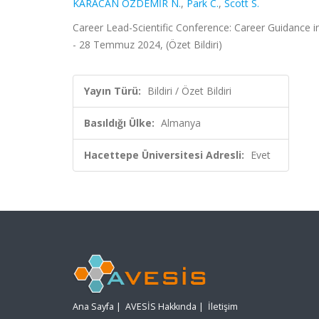
KARACAN ÖZDEMİR N.
,
Park C.
,
Scott S.
Career Lead-Scientific Conference: Career Guidance 
- 28 Temmuz 2024, (Özet Bildiri)
Yayın Türü:
Bildiri / Özet Bildiri
Basıldığı Ülke:
Almanya
Hacettepe Üniversitesi Adresli:
Evet
Ana Sayfa
|
AVESİS Hakkında
|
İletişim