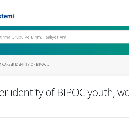
stemi
CAREER IDENTITY OF BIPOC...
r ıdentity of BIPOC youth, w