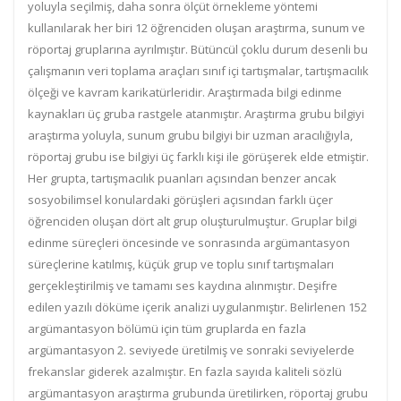
yoluyla seçilmiş, daha sonra ölçüt örnekleme yöntemi
kullanılarak her biri 12 öğrenciden oluşan araştırma, sunum ve
röportaj gruplarına ayrılmıştır. Bütüncül çoklu durum desenli bu
çalışmanın veri toplama araçları sınıf içi tartışmalar, tartışmacılık
ölçeği ve kavram karikatürleridir. Araştırmada bilgi edinme
kaynakları üç gruba rastgele atanmıştır. Araştırma grubu bilgiyi
araştırma yoluyla, sunum grubu bilgiyi bir uzman aracılığıyla,
röportaj grubu ise bilgiyi üç farklı kişi ile görüşerek elde etmiştir.
Her grupta, tartışmacılık puanları açısından benzer ancak
sosyobilimsel konulardaki görüşleri açısından farklı üçer
öğrenciden oluşan dört alt grup oluşturulmuştur. Gruplar bilgi
edinme süreçleri öncesinde ve sonrasında argümantasyon
süreçlerine katılmış, küçük grup ve toplu sınıf tartışmaları
gerçekleştirilmiş ve tamamı ses kaydına alınmıştır. Deşifre
edilen yazılı döküme içerik analizi uygulanmıştır. Belirlenen 152
argümantasyon bölümü için tüm gruplarda en fazla
argümantasyon 2. seviyede üretilmiş ve sonraki seviyelerde
frekanslar giderek azalmıştır. En fazla sayıda kaliteli sözlü
argümantasyon araştırma grubunda üretilirken, röportaj grubu