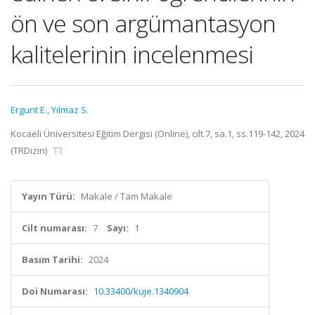
ön ve son argümantasyon
kalitelerinin incelenmesi
Ergunt E.
,
Yılmaz S.
Kocaeli Üniversitesi Eğitim Dergisi (Online), cilt.7, sa.1, ss.119-142, 2024
(TRDizin)
Yayın Türü:
Makale / Tam Makale
Cilt numarası:
7
Sayı:
1
Basım Tarihi:
2024
Doi Numarası:
10.33400/kuje.1340904