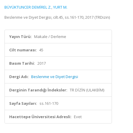
BÜYÜKTUNCER DEMİREL Z.
,
YURT M.
Beslenme ve Diyet Dergisi, cilt.45, ss.161-170, 2017 (TRDizin)
Yayın Türü:
Makale / Derleme
Cilt numarası:
45
Basım Tarihi:
2017
Dergi Adı:
Beslenme ve Diyet Dergisi
Derginin Tarandığı İndeksler:
TR DİZİN (ULAKBİM)
Sayfa Sayıları:
ss.161-170
Hacettepe Üniversitesi Adresli:
Evet