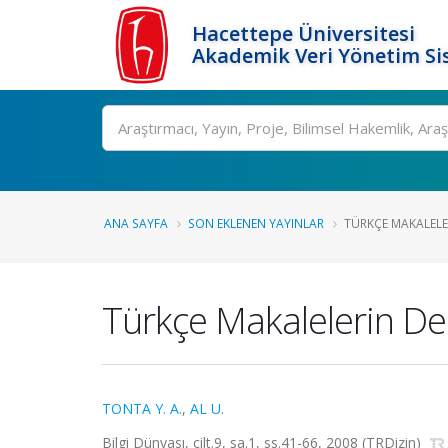
Hacettepe Üniversitesi
Akademik Veri Yönetim Si
Ara
ANA SAYFA
SON EKLENEN YAYINLAR
TÜRKÇE MAKALELER
Türkçe Makalelerin Der
TONTA Y. A.
,
AL U.
Bilgi Dünyası, cilt.9, sa.1, ss.41-66, 2008 (TRDizin)