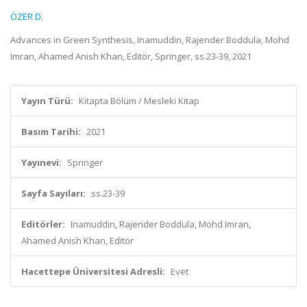
ÖZER D.
Advances in Green Synthesis, Inamuddin, Rajender Boddula, Mohd
Imran, Ahamed Anish Khan, Editör, Springer, ss.23-39, 2021
Yayın Türü:
Kitapta Bölüm / Mesleki Kitap
Basım Tarihi:
2021
Yayınevi:
Springer
Sayfa Sayıları:
ss.23-39
Editörler:
Inamuddin, Rajender Boddula, Mohd Imran,
Ahamed Anish Khan, Editör
Hacettepe Üniversitesi Adresli:
Evet