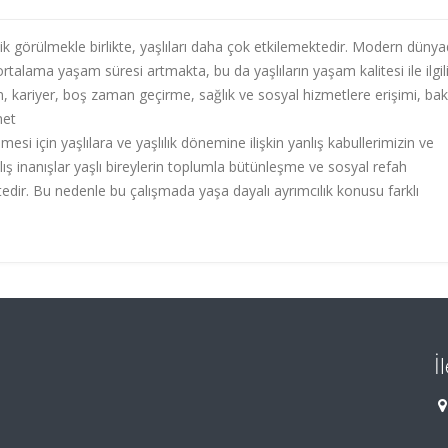
ik görülmekle birlikte, yaşlıları daha çok etkilemektedir. Modern düny
 ortalama yaşam süresi artmakta, bu da yaşlıların yaşam kalitesi ile ilgi
am, kariyer, boş zaman geçirme, sağlık ve sosyal hizmetlere erişimi, ba
met
lmesi için yaşlılara ve yaşlılık dönemine ilişkin yanlış kabullerimizin ve
ış inanışlar yaşlı bireylerin toplumla bütünleşme ve sosyal refah
dir. Bu nedenle bu çalışmada yaşa dayalı ayrımcılık konusu farklı
İ