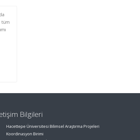
ada
li tüm
kımı
letişim Bilgileri
Hacettepe Üniversitesi Bilimsel Araştırma Projeleri
Koordinasyon Birimi