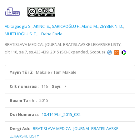
Abitagaoglu S.
,
AKINCI S.
,
SARICAOĞLU F.
,
Akinci M.
,
ZEYBEK N. D.
,
MÜFTÜOĞLU S. F.
,
...Daha Fazla
BRATISLAVA MEDICAL JOURNAL-BRATISLAVSKE LEKARSKE LISTY,
cilt.116, sa.7, ss.433-439, 2015 (SCI-Expanded, Scopus)
Yayın Türü:
Makale / Tam Makale
Cilt numarası:
116
Sayı:
7
Basım Tarihi:
2015
Doi Numarası:
10.4149/bll_2015_082
Dergi Adı:
BRATISLAVA MEDICAL JOURNAL-BRATISLAVSKE
LEKARSKE LISTY