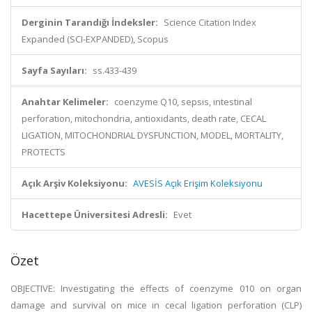
Derginin Tarandığı İndeksler:
Science Citation Index
Expanded (SCI-EXPANDED), Scopus
Sayfa Sayıları:
ss.433-439
Anahtar Kelimeler:
coenzyme Q10, sepsis, intestinal
perforation, mitochondria, antioxidants, death rate, CECAL
LIGATION, MITOCHONDRIAL DYSFUNCTION, MODEL, MORTALITY,
PROTECTS
Açık Arşiv Koleksiyonu:
AVESİS Açık Erişim Koleksiyonu
Hacettepe Üniversitesi Adresli:
Evet
Özet
OBJECTIVE: Investigating the effects of coenzyme 010 on organ
damage and survival on mice in cecal ligation perforation (CLP)