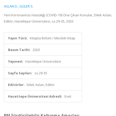
ASLAN D.
,
GÜLER S.
Yeni Koronavirüs Hastalığı (COVID-19) Öne Çıkan Konular, Dilek Aslan,
Editör, Hacettepe Üniversitesi, ss.29-35, 2020
Yayın Türü:
Kitapta Bölüm / Mesleki Kitap
Basım Tarihi:
2020
Yayınevi:
Hacettepe Üniversitesi
Sayfa Sayıları:
ss.29-35
Editörler:
Dilek Aslan, Editör
Hacettepe Üniversitesi Adresli:
Evet
BM Sürdürülebilir Kalkınma Amaçları