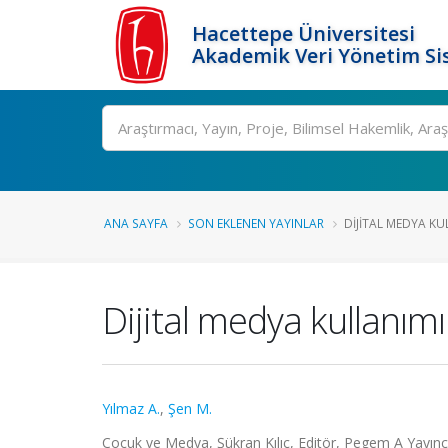
Hacettepe Üniversitesi
Akademik Veri Yönetim Si
Ara
ANA SAYFA
SON EKLENEN YAYINLAR
DIJITAL MEDYA KU
Dijital medya kullanım
Yılmaz A.
,
Şen M.
Çocuk ve Medya, Şükran Kılıç, Editör, Pegem A Yayıncı