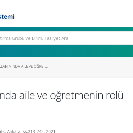
stemi
LLANIMINDA AILE VE ÖĞRET...
ında aile ve öğretmenin rolü
lık, Ankara, ss.213-242, 2021