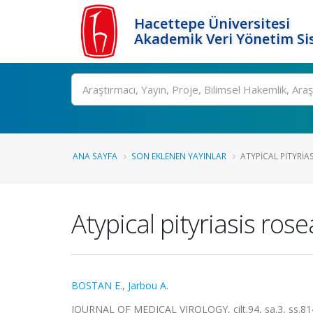
Hacettepe Üniversitesi
Akademik Veri Yönetim Si
Ara
ANA SAYFA
SON EKLENEN YAYINLAR
ATYPICAL PITYRIA
Atypical pityriasis r
BOSTAN E.
,
Jarbou A.
JOURNAL OF MEDICAL VIROLOGY, cilt.94, sa.3, ss.81