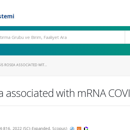
stemi
SIS ROSEA ASSOCIATED WIT...
osea associated with mRNA COV
4-816, 2022 (SCI-Expanded, Scopus)