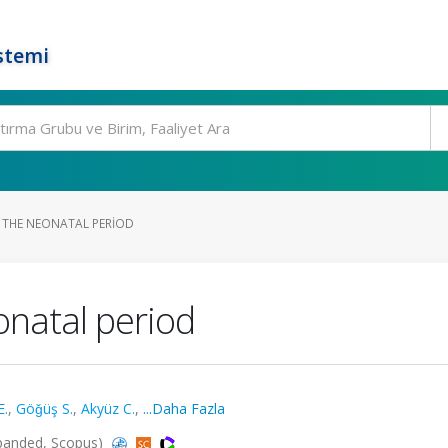
stemi
 THE NEONATAL PERIOD
onatal period
E.
,
Göǧüş S.
,
Akyüz C.
,
...Daha Fazla
-Expanded, Scopus)