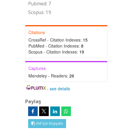
Pubmed: 7
Scopus: 19
Citations
CrossRef - Citation Indexes:
15
PubMed - Citation Indexes:
8
Scopus - Citation Indexes:
19
Captures
Mendeley - Readers:
26
-
see details
Paylaş
Atıf İçin Kopyala