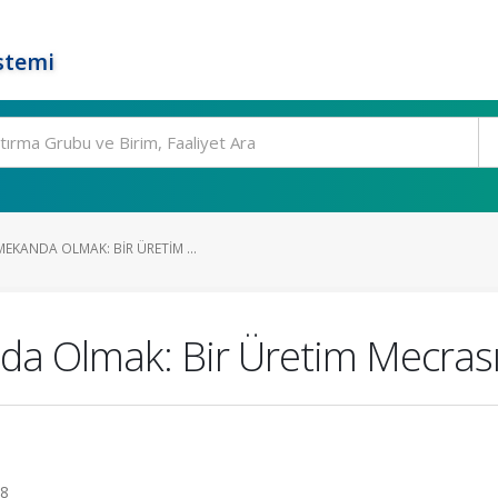
stemi
EKANDA OLMAK: BIR ÜRETIM ...
a Olmak: Bir Üretim Mecrası
18