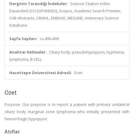
Derginin Tarandığı İndeksler:
Science Citation Index
Expanded (SCI-EXPANDED), Scopus, Academic Search Premier,
CAB Abstracts, CINAHL, EMBASE, MEDLINE, Veterinary Science
Database
Sayfa Sayıları:
ss.496-499
Anahtar Kelimeler:
Ciliary body, pseudohypopyon, hyphema,
lymphoma, B-CELL
Hacettepe Üniversitesi Adresli:
Evet
Özet
Purpose: Our purpose is to report a patient with primary unilateral
ciliary body marginal zone lymphoma who initially presented with
hemorrhagic hypopyon.
Atıflar