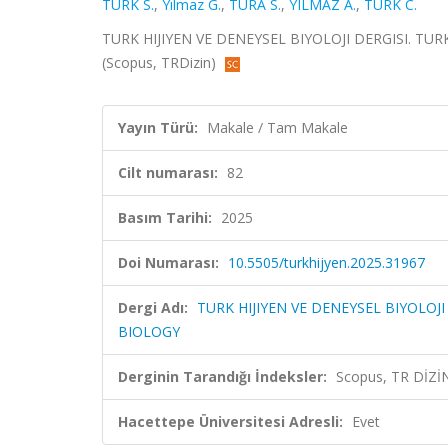
TÜRK S.
,
Yılmaz G.
,
TURA S.
,
YILMAZ A.
,
TÜRK C.
TURK HIJIYEN VE DENEYSEL BIYOLOJI DERGISI. TUR
(Scopus, TRDizin)
Yayın Türü:
Makale / Tam Makale
Cilt numarası:
82
Basım Tarihi:
2025
Doi Numarası:
10.5505/turkhijyen.2025.31967
Dergi Adı:
TURK HIJIYEN VE DENEYSEL BIYOLOJ
BIOLOGY
Derginin Tarandığı İndeksler:
Scopus, TR DİZİ
Hacettepe Üniversitesi Adresli:
Evet