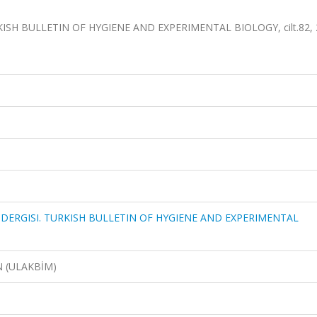
KISH BULLETIN OF HYGIENE AND EXPERIMENTAL BIOLOGY, cilt.82,
I DERGISI. TURKISH BULLETIN OF HYGIENE AND EXPERIMENTAL
N (ULAKBİM)