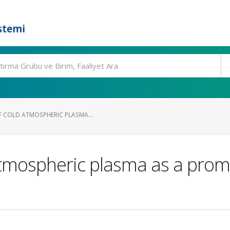
stemi
F COLD ATMOSPHERIC PLASMA...
 atmospheric plasma as a prom