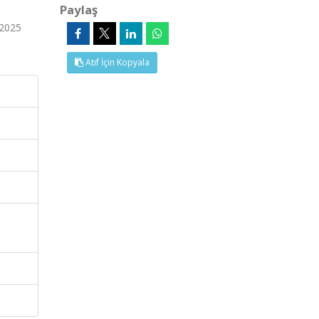
Paylaş
 2025
Atıf İçin Kopyala