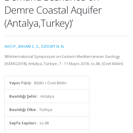
Demre Coastal Aquifer
(Antalya,Turkey)’
AVCI P.
,
BAYARI C. S.
,
ÖZYURT N. N.
9thInternational Symposium on Eastern Mediterranean Geology
(ISEMG2018), Antalya, Türkiye, 7 - 11 Mayıs 2018, ss.48, (Özet Bildiri)
Yayın Türü:
Bildiri / Özet Bildiri
Basıldığı Şehir:
Antalya
Basıldığı Ülke:
Türkiye
Sayfa Sayıları:
ss.48