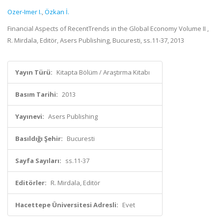
Ozer-Imer I.
,
Özkan İ.
Financial Aspects of RecentTrends in the Global Economy Volume II ,
R. Mirdala, Editör, Asers Publishing, Bucuresti, ss.11-37, 2013
Yayın Türü:
Kitapta Bölüm / Araştırma Kitabı
Basım Tarihi:
2013
Yayınevi:
Asers Publishing
Basıldığı Şehir:
Bucuresti
Sayfa Sayıları:
ss.11-37
Editörler:
R. Mirdala, Editör
Hacettepe Üniversitesi Adresli:
Evet