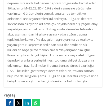
depremi sırasında belirlenen deprem bölgesinde ikamet eden
16 katılımcı (M=32,62, SD=10,9) ile derinlemesine görüşmeler
yapılmıştır. Görüşmelerin sonraki analizinde tematik ve
anlatımsal analiz yöntemleri kullanılmıştır. Bulgular, deprem
sonrasında bireylerin art arda çok sayıda norm dışı yaşam olayı
yaşadığını göstermektedir. Bu bağlamda, denekler felaketin
akut aşamasından iki yıl sonrasına kadar yoğun travma
tepkileri, korku ve öfke duyguları, aşırı uyarılma ve reaktivite
yaşamışlardır. Depremin ardından akut dönemde en sık
kullanılan başa çıkma mekanizması “dayanışma” olmuştur.
Konutları yıkılan birçok kişinin konteynırlara veya afet bölgesi
dışındaki alanlara yerleştirilmesi, topluma aidiyet duygularını
etkilemiştir. Bazı katılımcılar Travma Sonrası Stres Bozukluğu
(TSSB) belirtileri göstermeye devam ederken, travma sonrası
büyüme de sergilemişlerdir. Bulgular, ilgili literatür çerçevesinde
tartışılmış ve araştırmacılar için önerilerde bulunulmuştur.
Paylaş