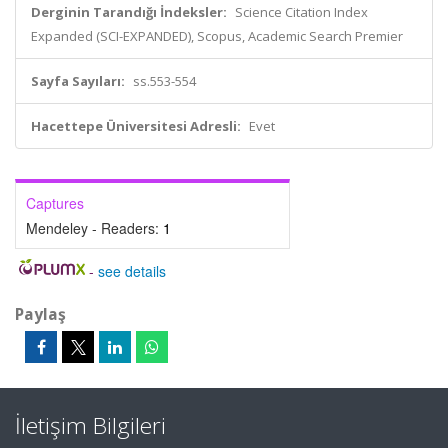
Derginin Tarandığı İndeksler:
Science Citation Index
Expanded (SCI-EXPANDED), Scopus, Academic Search Premier
Sayfa Sayıları:
ss.553-554
Hacettepe Üniversitesi Adresli:
Evet
Captures
Mendeley - Readers:
1
-
see details
Paylaş
İletişim Bilgileri