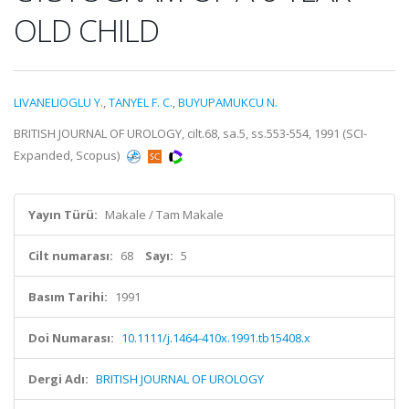
OLD CHILD
LIVANELIOGLU Y.
,
TANYEL F. C.
,
BUYUPAMUKCU N.
BRITISH JOURNAL OF UROLOGY, cilt.68, sa.5, ss.553-554, 1991 (SCI-
Expanded, Scopus)
Yayın Türü:
Makale / Tam Makale
Cilt numarası:
68
Sayı:
5
Basım Tarihi:
1991
Doi Numarası:
10.1111/j.1464-410x.1991.tb15408.x
Dergi Adı:
BRITISH JOURNAL OF UROLOGY