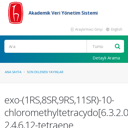
Akademik Veri Yönetim Sistemi
Araştırmacı Girişi
English
Ara
Detaylı Arama
ANA SAYFA
SON EKLENEN YAYINLAR
exo-(1RS,8SR,9RS,11SR)-10-
chloromethyltetracydo[6.3.2.0
2,4,6,12-tetraene