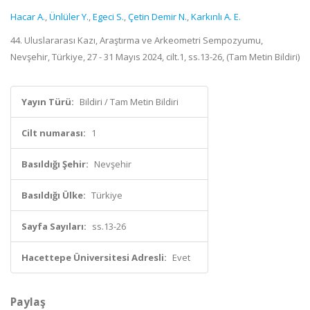
Hacar A.
,
Ünlüler Y.
,
Egeci S.
,
Çetin Demir N.
,
Karkınlı A. E.
44. Uluslararası Kazı, Araştırma ve Arkeometri Sempozyumu,
Nevşehir, Türkiye, 27 - 31 Mayıs 2024, cilt.1, ss.13-26, (Tam Metin Bildiri)
Yayın Türü:
Bildiri / Tam Metin Bildiri
Cilt numarası:
1
Basıldığı Şehir:
Nevşehir
Basıldığı Ülke:
Türkiye
Sayfa Sayıları:
ss.13-26
Hacettepe Üniversitesi Adresli:
Evet
Paylaş