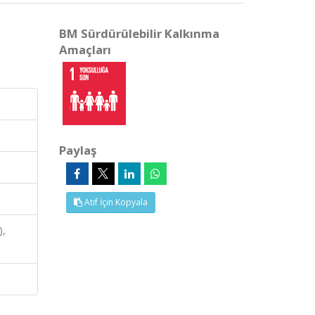
BM Sürdürülebilir Kalkınma
Amaçları
Paylaş
Atıf İçin Kopyala
),