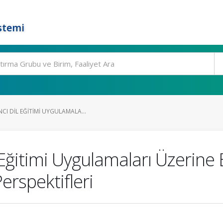
stemi
I DIL EĞITIMI UYGULAMALA...
ğitimi Uygulamaları Üzerine Bi
erspektifleri