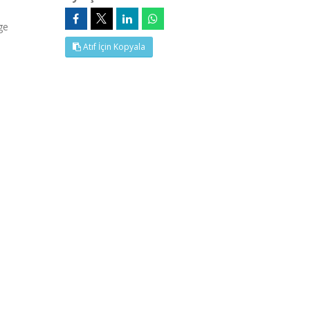
ge
Atıf İçin Kopyala