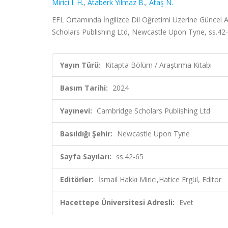
Mirici I. H.
,
Ataberk Yilmaz B.
,
Ataş N.
EFL Ortamında İngilizce Dil Öğretimi Üzerine Güncel A
Scholars Publishing Ltd, Newcastle Upon Tyne, ss.42
Yayın Türü:
Kitapta Bölüm / Araştırma Kitabı
Basım Tarihi:
2024
Yayınevi:
Cambridge Scholars Publishing Ltd
Basıldığı Şehir:
Newcastle Upon Tyne
Sayfa Sayıları:
ss.42-65
Editörler:
İsmail Hakkı Mirici,Hatice Ergül, Editör
Hacettepe Üniversitesi Adresli:
Evet