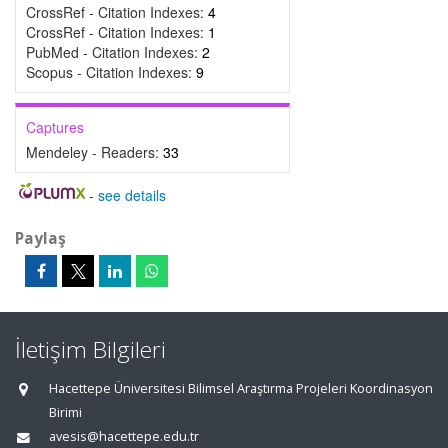
CrossRef - Citation Indexes:
4
CrossRef - Citation Indexes:
1
PubMed - Citation Indexes:
2
Scopus - Citation Indexes:
9
Captures
Mendeley - Readers:
33
-
see details
Paylaş
İletişim Bilgileri
Hacettepe Üniversitesi Bilimsel Araştırma Projeleri Koordinasyon
Birimi
avesis@hacettepe.edu.tr