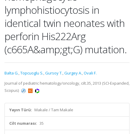
lymphohistiocytosis in
identical twin neonates with
perforin His222Arg
(c665A&amp;gt;G) mutation.
Balta G.
,
Topcuoglu S.
,
Gursoy T.
,
Gurgey A.
,
Ovali F.
Journal of pediatric hematology/oncology, cilt.35, 2013 (SCI-Expanded,
Scopus)
Yayın Türü:
Makale / Tam Makale
Cilt numarası:
35