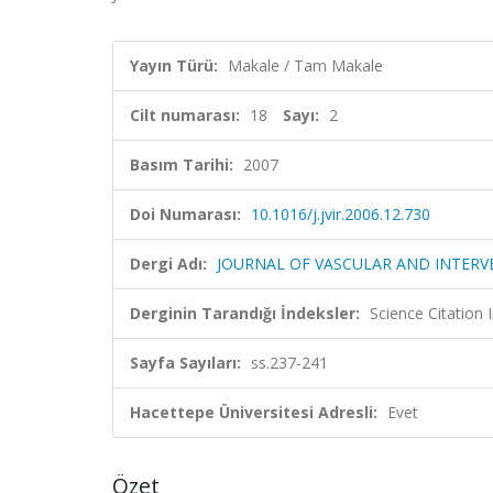
Yayın Türü:
Makale / Tam Makale
Cilt numarası:
18
Sayı:
2
Basım Tarihi:
2007
Doi Numarası:
10.1016/j.jvir.2006.12.730
Dergi Adı:
JOURNAL OF VASCULAR AND INTER
Derginin Tarandığı İndeksler:
Science Citation
Sayfa Sayıları:
ss.237-241
Hacettepe Üniversitesi Adresli:
Evet
Özet