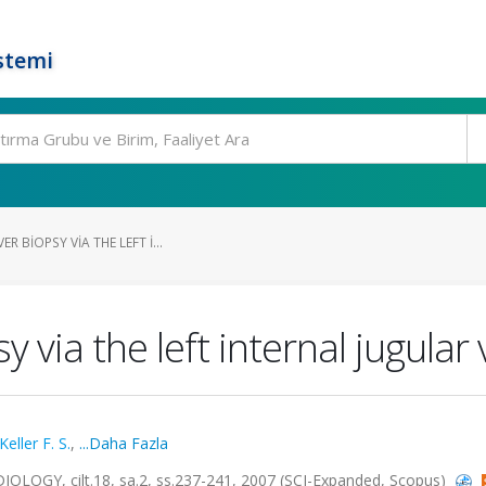
stemi
R BIOPSY VIA THE LEFT I...
y via the left internal jugular 
Keller F. S.
,
...Daha Fazla
Y, cilt.18, sa.2, ss.237-241, 2007 (SCI-Expanded, Scopus)