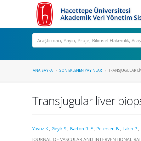
Hacettepe Üniversitesi
Akademik Veri Yönetim Si
Ara
ANA SAYFA
SON EKLENEN YAYINLAR
TRANSJUGULAR LIVE
Transjugular liver biops
Yavuz K.
,
Geyik S.
,
Barton R. E.
,
Petersen B.
,
Lakin P.
,
JOURNAL OF VASCULAR AND INTERVENTIONAL RADIOLOG