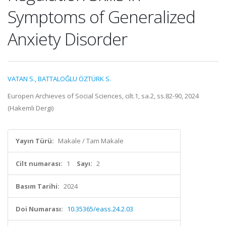
Symptoms of Generalized
Anxiety Disorder
VATAN S.
,
BATTALOĞLU ÖZTÜRK S.
Europen Archieves of Social Sciences, cilt.1, sa.2, ss.82-90, 2024
(Hakemli Dergi)
Yayın Türü:
Makale / Tam Makale
Cilt numarası:
1
Sayı:
2
Basım Tarihi:
2024
Doi Numarası:
10.35365/eass.24.2.03