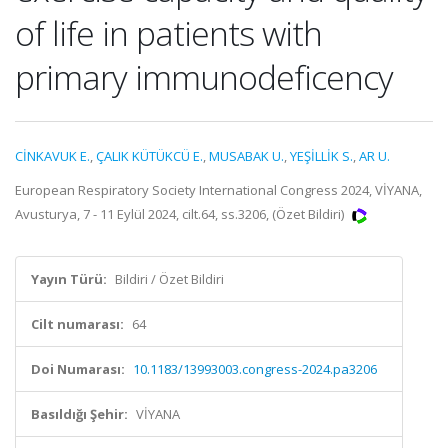
of life in patients with
primary immunodeficency
CİNKAVUK E.
,
ÇALIK KÜTÜKCÜ E.
,
MUSABAK U.
,
YEŞİLLİK S.
,
AR U.
European Respiratory Society International Congress 2024, VİYANA,
Avusturya, 7 - 11 Eylül 2024, cilt.64, ss.3206, (Özet Bildiri)
Yayın Türü:
Bildiri / Özet Bildiri
Cilt numarası:
64
Doi Numarası:
10.1183/13993003.congress-2024.pa3206
Basıldığı Şehir:
VİYANA