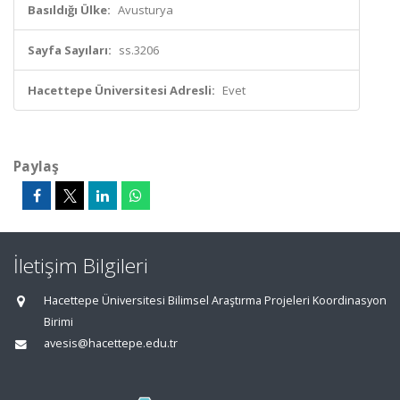
Basıldığı Ülke:
Avusturya
Sayfa Sayıları:
ss.3206
Hacettepe Üniversitesi Adresli:
Evet
Paylaş
İletişim Bilgileri
Hacettepe Üniversitesi Bilimsel Araştırma Projeleri Koordinasyon
Birimi
avesis@hacettepe.edu.tr