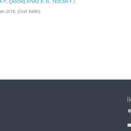
 P.
,
ÇAĞDAŞ AYVAZ D. N.
,
TEZCAN F. İ.
 2018, (Özet Bildiri)
İ