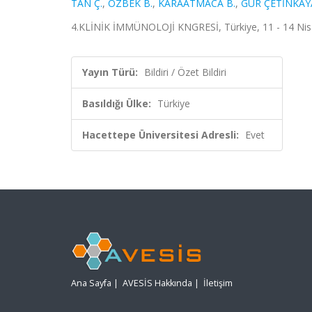
TAN Ç.
,
ÖZBEK B.
,
KARAATMACA B.
,
GÜR ÇETİNKAYA
4.KLİNİK İMMÜNOLOJİ KNGRESİ, Türkiye, 11 - 14 Nisan
Yayın Türü:
Bildiri / Özet Bildiri
Basıldığı Ülke:
Türkiye
Hacettepe Üniversitesi Adresli:
Evet
Ana Sayfa
|
AVESİS Hakkında
|
İletişim