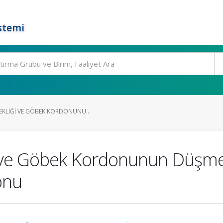
stemi
EKLIĞI VE GÖBEK KORDONUNU...
i ve Göbek Kordonunun Düşme
onu