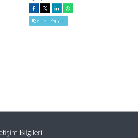
Atıf İçin Kopyala
letişim Bilgileri