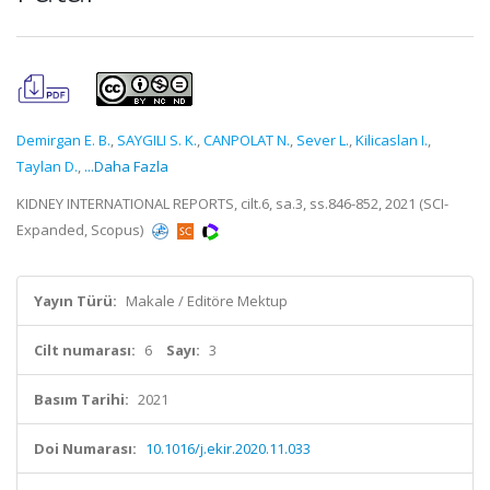
Demirgan E. B.
,
SAYGILI S. K.
,
CANPOLAT N.
,
Sever L.
,
Kilicaslan I.
,
Taylan D.
,
...Daha Fazla
KIDNEY INTERNATIONAL REPORTS, cilt.6, sa.3, ss.846-852, 2021 (SCI-
Expanded, Scopus)
Yayın Türü:
Makale / Editöre Mektup
Cilt numarası:
6
Sayı:
3
Basım Tarihi:
2021
Doi Numarası:
10.1016/j.ekir.2020.11.033