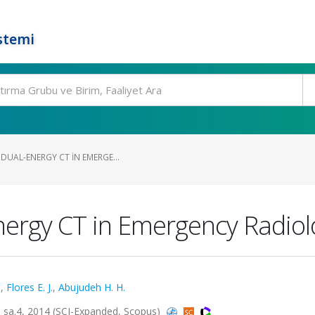
stemi
DUAL-ENERGY CT IN EMERGE...
Energy CT in Emergency Radiol
.
,
Flores E. J.
,
Abujudeh H. H.
a.4, 2014 (SCI-Expanded, Scopus)