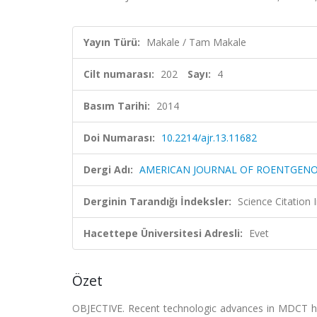
Yayın Türü:
Makale / Tam Makale
Cilt numarası:
202
Sayı:
4
Basım Tarihi:
2014
Doi Numarası:
10.2214/ajr.13.11682
Dergi Adı:
AMERICAN JOURNAL OF ROENTGEN
Derginin Tarandığı İndeksler:
Science Citation
Hacettepe Üniversitesi Adresli:
Evet
Özet
OBJECTIVE. Recent technologic advances in MDCT have