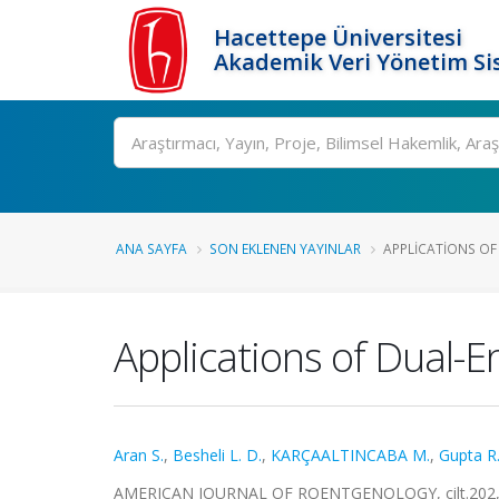
Hacettepe Üniversitesi
Akademik Veri Yönetim Si
Ara
ANA SAYFA
SON EKLENEN YAYINLAR
APPLICATIONS OF 
Applications of Dual-
Aran S.
,
Besheli L. D.
,
KARÇAALTINCABA M.
,
Gupta R
AMERICAN JOURNAL OF ROENTGENOLOGY, cilt.202, s