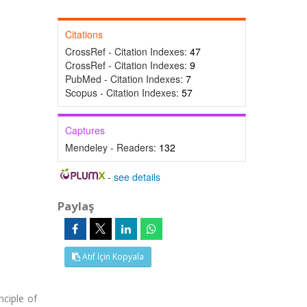
Citations
CrossRef - Citation Indexes:
47
CrossRef - Citation Indexes:
9
PubMed - Citation Indexes:
7
Scopus - Citation Indexes:
57
Captures
Mendeley - Readers:
132
-
see details
Paylaş
Atıf İçin Kopyala
ciple of