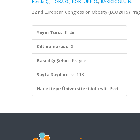
Feride Ç.
,
TOKA O.
,
KÖKTÜRK O.
,
RAKICIOĞLU N.
22 nd European Congress on Obesity (ECO2015) Prague
Yayın Türü:
Bildiri
Cilt numarası:
8
Basıldığı Şehir:
Prague
Sayfa Sayıları:
ss.113
Hacettepe Üniversitesi Adresli:
Evet