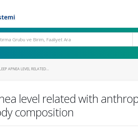
stemi
EEP APNEA LEVEL RELATED...
pnea level related with anthro
dy composition