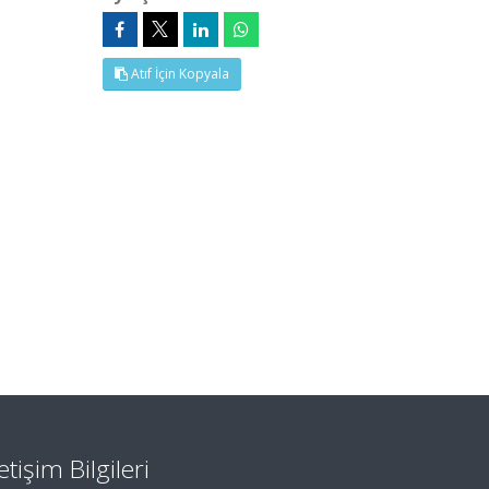
Atıf İçin Kopyala
letişim Bilgileri