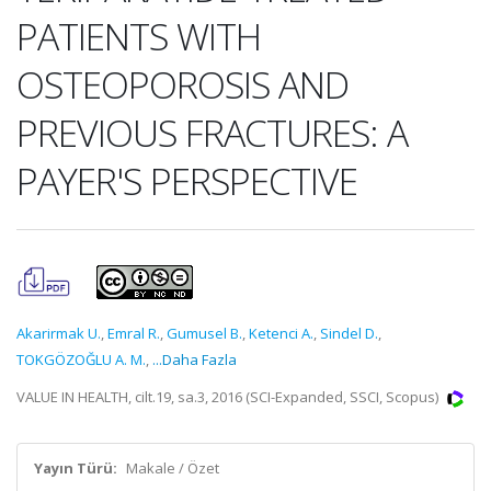
PATIENTS WITH
OSTEOPOROSIS AND
PREVIOUS FRACTURES: A
PAYER'S PERSPECTIVE
Akarirmak U.
,
Emral R.
,
Gumusel B.
,
Ketenci A.
,
Sindel D.
,
TOKGÖZOĞLU A. M.
,
...Daha Fazla
VALUE IN HEALTH, cilt.19, sa.3, 2016 (SCI-Expanded, SSCI, Scopus)
Yayın Türü:
Makale / Özet