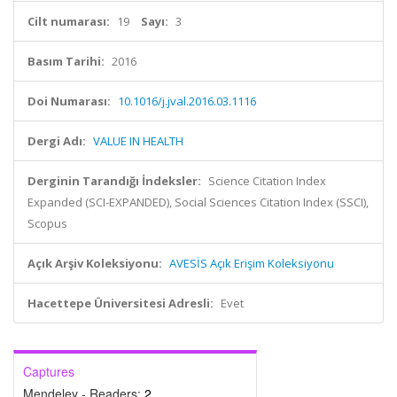
Cilt numarası:
19
Sayı:
3
Basım Tarihi:
2016
Doi Numarası:
10.1016/j.jval.2016.03.1116
Dergi Adı:
VALUE IN HEALTH
Derginin Tarandığı İndeksler:
Science Citation Index
Expanded (SCI-EXPANDED), Social Sciences Citation Index (SSCI),
Scopus
Açık Arşiv Koleksiyonu:
AVESİS Açık Erişim Koleksiyonu
Hacettepe Üniversitesi Adresli:
Evet
Captures
Mendeley - Readers:
2