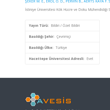
ŞEKER M. E.
,
EROL Ö. D.
,
PERVİN B.
,
AERTS KAYA F. S.
İstiniye Üniversitesi Kök Hücre ve Doku Mühendisliği 
Yayın Türü:
Bildiri / Özet Bildiri
Basıldığı Şehir:
Çevrimiçi
Basıldığı Ülke:
Türkiye
Hacettepe Üniversitesi Adresli:
Evet