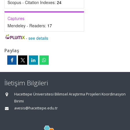
Scopus - Citation Indexes:
24
Captures
Mendeley - Readers:
17
-
see details
Paylaş
İletişim Bilgileri
Hacettepe Üniversitesi Bilimsel Araştırma Projeleri Koordinasyon
Birimi
avesis@hacettepe.edu.tr