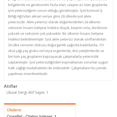
bölgelerde ve gereksinimi fazla olan, ulaşımı az olan gruplarda
iyot yetersizliğinin sorun olduğu görülmüştür. İyot Küresel İş
Birliği Ağı’ndan alınan veriye göre 26 ülkede iyot alımı
yetersizdir. Alımı yetersiz olarak değerlendirilen 26 ülkenin
sekizinin İnsani Gelişme İndeksi düşük, beşinin orta, dördünün
yüksek ve sekizinin çok yüksektir. Bir ülkenin İnsani Gelişme
İndeksi belirtilmemiştir. İyot alımı yetersiz olarak sınıflandırılan
26 ülke verisinin dokuzu doğurganlık çağında kadınlarda, 15’i
okul çağı yaş grubu ve/veya ergenlerde, ikisi yetişkinlerde ve
biri tüm yaş gruplarını kapsayacak çalışmalarla yetersizlik
saptanmıştır. İyot yetersizliğinden kaynaklanan sorunlar uygun
halk sağlığı müdahaleleri ile önlenebilir. Çalışmaların bu yönde
yapılması önerilmektedir.
Atıflar
Ulusal Dergi Atıf Sayısı: 1
Citations
CrossRef - Citation Indexes:
1