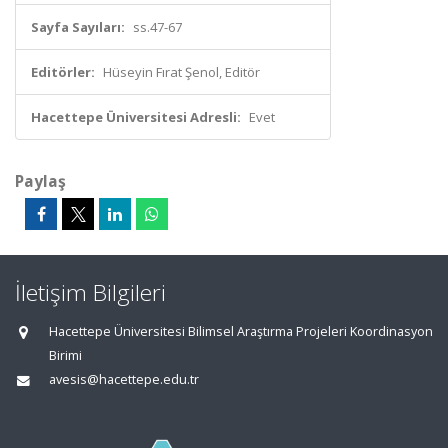
Sayfa Sayıları:
ss.47-67
Editörler:
Hüseyin Fırat Şenol, Editör
Hacettepe Üniversitesi Adresli:
Evet
Paylaş
İletişim Bilgileri
Hacettepe Üniversitesi Bilimsel Araştırma Projeleri Koordinasyon
Birimi
avesis@hacettepe.edu.tr